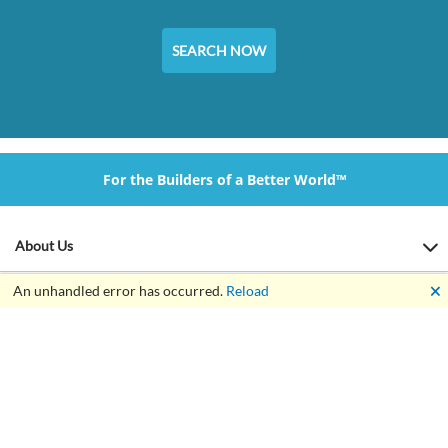
SEARCH NOW
For the Builders of a Better World™
About Us
🗙
An unhandled error has occurred.
Reload
Our Online Tools
Customer Service