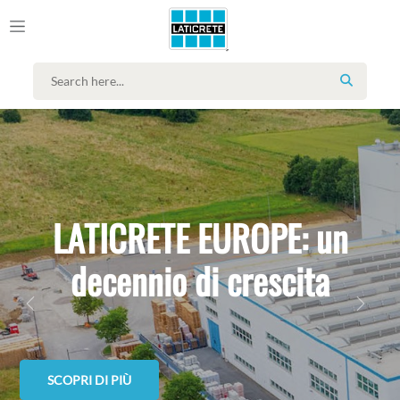
SEARCH
ATICRETE EUROPE: un
decennio di crescita
PREVIOUS
NEXT
LE PROME
RI DI PIÙ
sempre