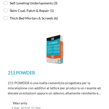
Self-Leveling Underlayments
(3)
Skim Coat, Patch & Repair
(1)
Thick Bed Mortars & Screeds
(6)
211 POWDER
211 POWDER è una malta cementizia progettata per la
miscelazione con additivi al lattice per produrre
un rasante ad
elevate prestazioni
oppure un adesivo altamente resistente e
flessibile per pose di piastrelle di ceramica e materiali lapidei
Warranty
per interni ed esterni
1 Year, 10 Year, 15 Year