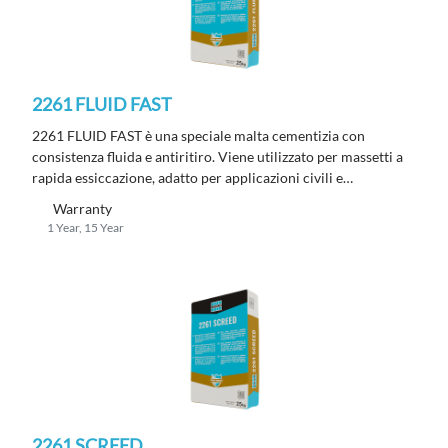
2261 FLUID FAST
2261 FLUID FAST è una speciale malta cementizia con
consistenza fluida e antiritiro. Viene utilizzato per massetti a
rapida essiccazione, adatto per applicazioni civili e
commerciali in ambientazioni interne. Conforme alla EN
Warranty
13813 CT C40 F7 A1fl.
1 Year, 15 Year
2261 SCREED