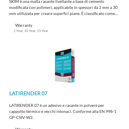
SKIM è una malta rasante livellante a base di cemento
modificata con polimeri, applicabile in spessori da 2 mm a 30
mm utilizzata per creare superfici piane. È classificato come
malta da ripristino del calcestruzzo R2 secondo la EN 1504-3
Warranty
e CT C25 – F4 A1 fl secondo la EN 13813.
1 Year, 10 Year, 15 Year
LATIRENDER 07
LATIRENDER 07 è un adesivo e rasante in polvere per
cappotto termico e vecchi intonaci. Conforme alla EN 998-1
GP-CSIV-W2.