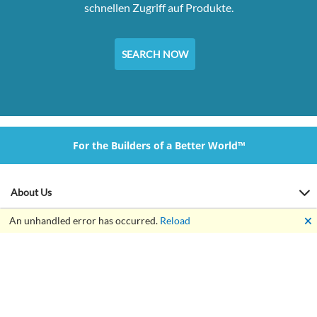
schnellen Zugriff auf Produkte.
SEARCH NOW
For the Builders of a Better World™
About Us
🗙
An unhandled error has occurred.
Reload
Our Online Tools
Customer Service