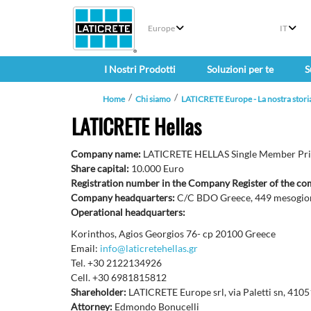
Europe
IT
I Nostri Prodotti
Soluzioni per te
S
Home
Chi siamo
LATICRETE Europe - La nostra stori
LATICRETE Hellas
Company name:
LATICRETE HELLAS Single Member Pr
Share capital:
10.000 Euro
Registration number in the Company Register of the c
Company headquarters:
C/C BDO Greece, 449 mesogio
Operational headquarters:
Korinthos, Agios Georgios 76- cp 20100 Greece
Email:
info@laticretehellas.gr
Tel. +30 2122134926
Cell. +30 6981815812
Shareholder:
LATICRETE Europe srl, via Paletti sn, 410
Attorney:
Edmondo Bonucelli