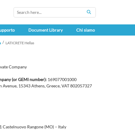
SEARCH
upporto
Document Library
Chi siamo
a
LATICRETE Hellas
ivate Company
ompany (or GEMI number):
169077001000
n Avenue, 15343 Athens, Greece, VAT 802057327
51 Castelnuovo Rangone (MO) – Italy