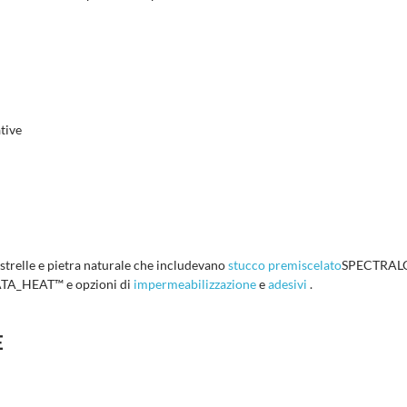
tive
astrelle e pietra naturale che includevano
stucco premiscelato
SPECTRAL
A_HEAT™ e opzioni di
impermeabilizzazione
e
adesivi
.
E