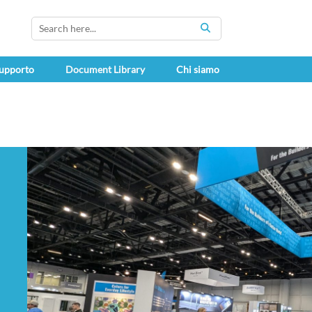
SEARCH
upporto
Document Library
Chi siamo