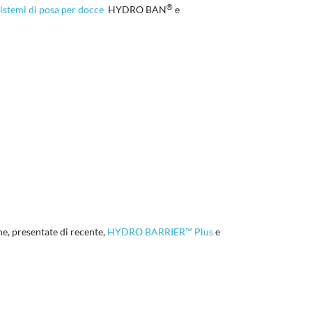
®
sistemi di posa per docce
HYDRO BAN
e
one, presentate di recente,
HYDRO BARRIER™ Plus
e