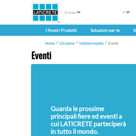
Europe
IT
I Nostri Prodotti
Soluzioni per te
S
Home
Chi siamo
Notizie e media
Eventi
Eventi
Guarda le prossime
principali fiere ed eventi a
cui LATICRETE parteciperà
in tutto il mondo.