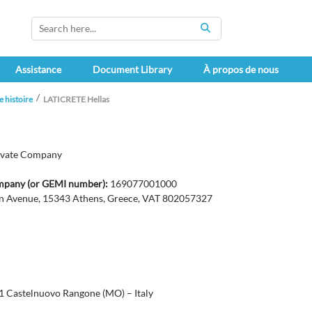
SEARCH
Assistance
Document Library
À propos de nous
 histoire
LATICRETE Hellas
ivate Company
ompany (or GEMI number):
169077001000
n Avenue, 15343 Athens, Greece, VAT 802057327
51 Castelnuovo Rangone (MO) – Italy