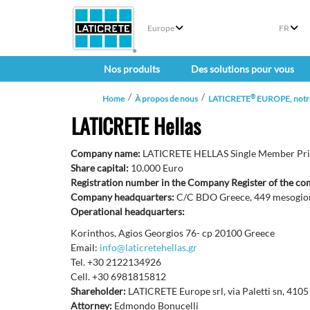
Europe
FR
Nos produits
Des solutions pour vous
®
Home
À propos de nous
LATICRETE
EUROPE, notre
LATICRETE Hellas
Company name:
LATICRETE HELLAS Single Member Pr
Share capital:
10.000 Euro
Registration number in the Company Register of the c
Company headquarters:
C/C BDO Greece, 449 mesogio
Operational headquarters:
Korinthos, Agios Georgios 76- cp 20100 Greece
Email:
info@laticretehellas.gr
Tel. +30 2122134926
Cell. +30 6981815812
Shareholder:
LATICRETE Europe srl, via Paletti sn, 410
Attorney:
Edmondo Bonucelli