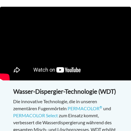
Wasser-Dispergier-Technologie (WDT)
Die innovative Technologie, die in unseren
®
zementären Fugenmörteln
PERMACOLOR
und
PERMACOLOR Select
zum Einsatz kommt,
verbessert die Wasserdispergierung während des
gesamten Misch- und Löschprozesses. WDT erhöht