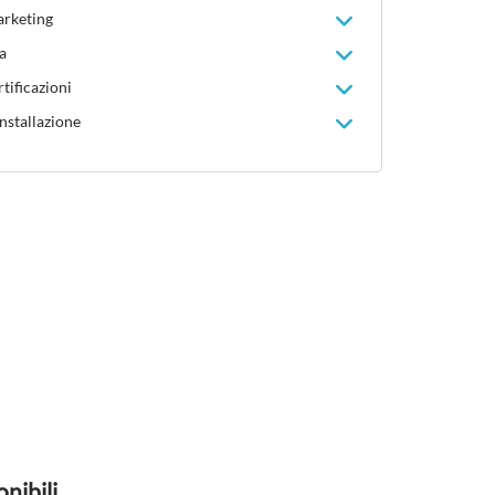
arketing
a
tificazioni
installazione
nibili