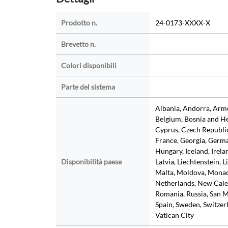
Prodotto n.
24-0173-XXXX-X
Brevetto n.
Colori disponibili
Parte del sistema
Albania, Andorra, Armen
Belgium, Bosnia and He
Cyprus, Czech Republic
France, Georgia, Germa
Hungary, Iceland, Irelan
Disponibilità paese
Latvia, Liechtenstein,
Malta, Moldova, Monac
Netherlands, New Cale
Romania, Russia, San Ma
Spain, Sweden, Switzerl
Vatican City