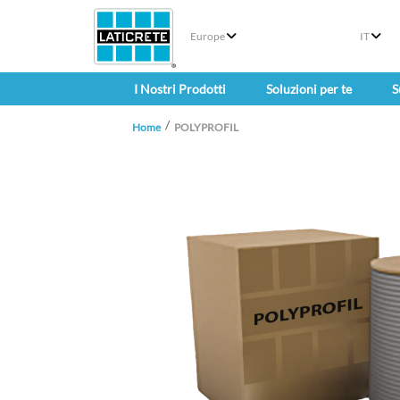
Europe
IT
I Nostri Prodotti
Soluzioni per te
S
Home
POLYPROFIL