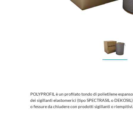
POLYPROFIL è un profilato tondo di polietilene espanso a
dei sigillanti elastomerici (tipo SPECTRASIL o DEKOSIL) 
o fessure da chiudere con prodotti sigillanti o riempitivi