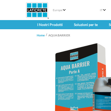
Europe
IT
I Nostri Prodotti
Soluzioni per te
S
Home
AQUA BARRIER