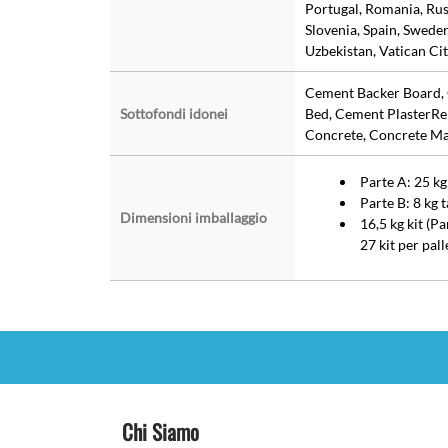
Portugal, Romania, Russ
Slovenia, Spain, Sweden
Uzbekistan, Vatican Ci
Cement Backer Board,
Sottofondi idonei
Bed, Cement PlasterRen
Concrete, Concrete M
Parte A: 25 kg
Parte B: 8 kg t
Dimensioni imballaggio
16,5 kg kit (Pa
27 kit per pall
Chi Siamo