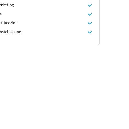
arketing
a
tificazioni
installazione