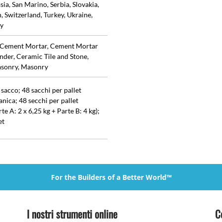
ia, San Marino, Serbia, Slovakia,
, Switzerland, Turkey, Ukraine,
ty
 Cement Mortar, Cement Mortar
der, Ceramic Tile and Stone,
asonry, Masonry
 sacco; 48 sacchi per pallet
anica; 48 secchi per pallet
rte A: 2 x 6,25 kg + Parte B: 4 kg);
et
For the Builders of a Better World™
I nostri strumenti online
C