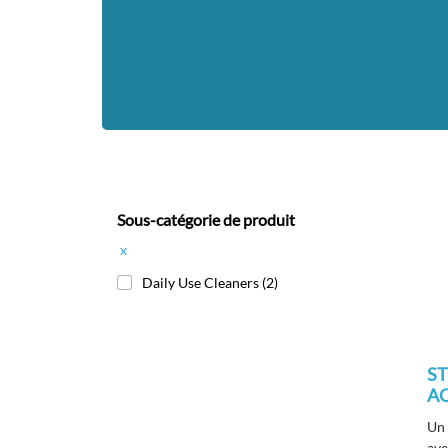
Sous-catégorie de produit
x
Daily Use Cleaners
(2)
S
A
Un 
ave