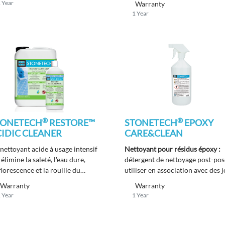
 Year
Warranty
le joint sans dégrader la surface.
1 Year
®
®
TONETECH
RESTORE™
STONETECH
EPOXY
IDIC CLEANER
CARE&CLEAN
nettoyant acide à usage intensif
Nettoyant pour résidus époxy :
 élimine la saleté, l'eau dure,
détergent de nettoyage post-pos
fflorescence et la rouille du
utiliser en association avec des j
relage, de la pierre résistante à
époxy.
Warranty
Warranty
cide, de la maçonnerie et du joint.
 Year
1 Year