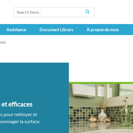
SEARCH
Assistance
Document Library
À propos de nous
ents
 et efficaces
s pour nettoyer et
dommager la surface.