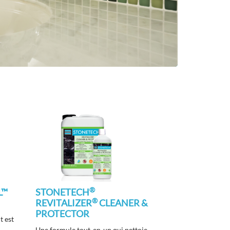
®
L™
STONETECH
®
REVITALIZER
CLEANER &
PROTECTOR
t est
Une formule tout-en-un qui nettoie