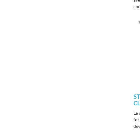
con
cim
l'e
1
S
C
Le 
for
dév
sal
nat