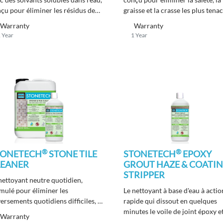
çu pour éliminer les résidus de
graisse et la crasse les plus tena
ent et de joint modifié,
sur la pierre naturelle, le carrela
Warranty
Warranty
fflorescence et le calcaire.
la maçonnerie et le joint.
 Year
1 Year
®
®
TONETECH
STONE TILE
STONETECH
EPOXY
LEANER
GROUT HAZE & COATI
STRIPPER
nettoyant neutre quotidien,
mulé pour éliminer les
Le nettoyant à base d'eau à actio
ersements quotidiens difficiles, la
rapide qui dissout en quelques
eté et la graisse sur la pierre
minutes le voile de joint époxy et
Warranty
urelle, le carrelage, la maçonnerie
revêtements tenaces.