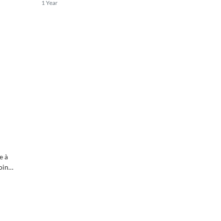
1 Year
mortier.
e à
oints