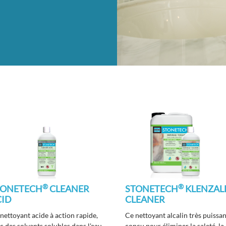
®
®
TONETECH
CLEANER
STONETECH
KLENZAL
CID
CLEANER
nettoyant acide à action rapide,
Ce nettoyant alcalin très puissan
c des solvants solubles dans l'eau,
conçu pour éliminer la saleté, la