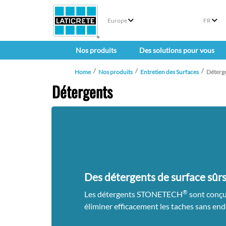
Europe
FR
Nos produits
Des solutions pour vous
Home
Nos produits
Entretien des Surfaces
Déterg
Détergents
Des détergents de surface sûrs
®
Les détergents STONETECH
sont conçu
éliminer efficacement les taches sans en