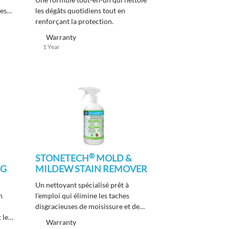
ces
les dégâts quotidiens tout en
ge,
renforçant la protection.
Warranty
1 Year
®
STONETECH
MOLD &
NG
MILDEW STAIN REMOVER
Un nettoyant spécialisé prêt à
n
l'emploi qui élimine les taches
disgracieuses de moisissure et de
 les
mildiou sur la pierre naturelle, le
Warranty
carrelage, la maçonnerie et le