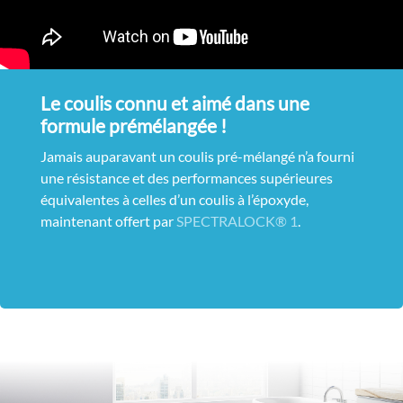
Le coulis connu et aimé dans une
formule prémélangée !
Jamais auparavant un coulis pré-mélangé n’a fourni
une résistance et des performances supérieures
équivalentes à celles d’un coulis à l’époxyde,
maintenant offert par
SPECTRALOCK® 1
.