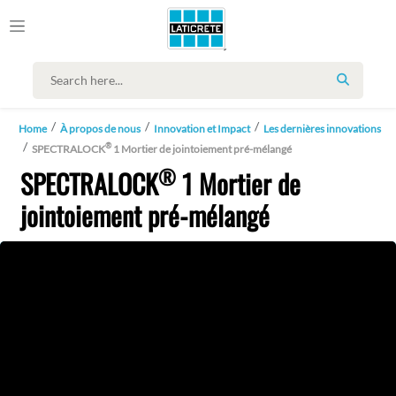
SEARCH
Home
À propos de nous
Innovation et Impact
Les dernières innovations
®
SPECTRALOCK
1 Mortier de jointoiement pré-mélangé
®
SPECTRALOCK
1 Mortier de
jointoiement pré-mélangé