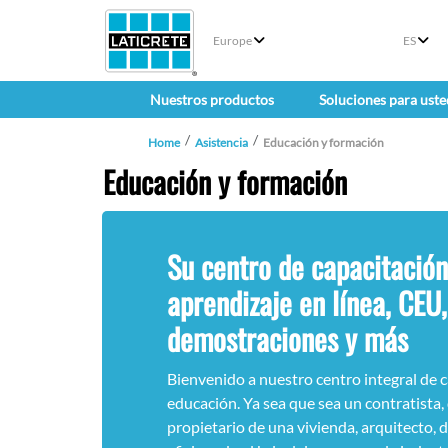
Europe
ES
Nuestros productos
Soluciones para uste
Home
Asistencia
Educación y formación
Educación y formación
Su centro de capacitación
aprendizaje en línea, CEU,
demostraciones y más
Bienvenido a nuestro centro integral de c
educación. Ya sea que sea un contratista, 
propietario de una vivienda, arquitecto, 