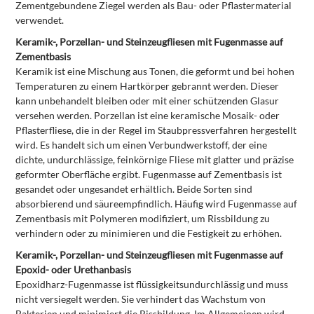
Zementgebundene Ziegel werden als Bau- oder Pflastermaterial
verwendet.
Keramik-, Porzellan- und Steinzeugfliesen mit Fugenmasse auf
Zementbasis
Keramik ist eine Mischung aus Tonen, die geformt und bei hohen
Temperaturen zu einem Hartkörper gebrannt werden. Dieser
kann unbehandelt bleiben oder mit einer schützenden Glasur
versehen werden. Porzellan ist eine keramische Mosaik- oder
Pflasterfliese, die in der Regel im Staubpressverfahren hergestellt
wird. Es handelt sich um einen Verbundwerkstoff, der eine
dichte, undurchlässige, feinkörnige Fliese mit glatter und präzise
geformter Oberfläche ergibt. Fugenmasse auf Zementbasis ist
gesandet oder ungesandet erhältlich. Beide Sorten sind
absorbierend und säureempfindlich. Häufig wird Fugenmasse auf
Zementbasis mit Polymeren modifiziert, um Rissbildung zu
verhindern oder zu minimieren und die Festigkeit zu erhöhen.
Keramik-, Porzellan- und Steinzeugfliesen mit Fugenmasse auf
Epoxid- oder Urethanbasis
Epoxidharz-Fugenmasse ist flüssigkeitsundurchlässig und muss
nicht versiegelt werden. Sie verhindert das Wachstum von
Bakterien und minimiert die Rissbildung. Im Allgemeinen wird