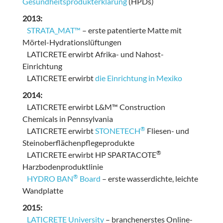
Gesundheitsprodukterklärung
(HPDs)
2013:
STRATA_MAT™
– erste patentierte Matte mit
Mörtel-Hydrationslüftungen
LATICRETE erwirbt Afrika- und Nahost-
Einrichtung
LATICRETE erwirbt
die Einrichtung in Mexiko
2014:
LATICRETE erwirbt L&M™ Construction
Chemicals in Pennsylvania
®
LATICRETE erwirbt
STONETECH
Fliesen- und
Steinoberflächenpflegeprodukte
®
LATICRETE erwirbt HP SPARTACOTE
Harzbodenproduktlinie
®
HYDRO BAN
Board
– erste wasserdichte, leichte
Wandplatte
2015:
LATICRETE University
– branchenerstes Online-