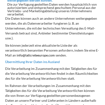
weitergegeben werden können.
Die
zur
Verfügung
gestellten
Daten
werden
hauptsächlich
von
autorisiertem
und
entsprechend
geschultem
Personal
aus
der
Vertriebs- und Marketingabteilung unseres Unternehmens
verarbeitet.
Die Daten können auch an andere Unternehmen weitergegeben
werden, die als Datenverarbeiter fungieren (z. B. an
Unternehmen,
die
mit
der
technischen
Verwaltung
des
E-Mail-
Versands
betraut
sind,
Anbieter
bestimmter
Dienstleistungen
usw.).
Sie
können
jederzeit
eine
aktualisierte
Liste
der
als
verantwortlich
benannten
Personen
anfordern,
indem
Sie
eine
E-
Mail
an
info@laticreteeurope.com
senden.
Übermittlung
Ihrer
Daten
ins
Ausland
Die
Verarbeitung
im
Zusammenhang
mit
den
Tätigkeiten
des
für
die
Verarbeitung
Verantwortlichen
findet
in
den Räumlichkeiten
des für die Verarbeitung Verantwortlichen statt.
Im Rahmen der Verarbeitungen im Zusammenhang mit den
Tätigkeiten des für die Verarbeitung Verantwortlichen können
die
von
Ihnen
zur
Verfügung
gestellten
personenbezogenen
Daten
an
unsere
Partner
und
Lieferanten
in
Ländern
außerhalb