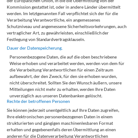
der Europäischen Union, in die die Übermittlung von der
Kommission gestattet ist, oder in andere Länder übermittelt
werden. Im letztgenannten Fall verpflichtet sich der für die
Verarbeitung Verantwortliche, ein angemessenes
Schutzniveau
und
angemessene
Sicherheitsvorkehrungen,
auch
vertraglicher
Art,
zu
gewährleisten,
einschließlich
der
Festlegung
von
Standardvertragsklauseln.
Dauer
der
Datenspeicherung.
Personenbezogene Daten, die auf die oben beschriebene
Weise erhoben und verarbeitet werden, werden von dem für
die Verarbeitung Verantwortlichen für einen Zeitraum
aufbewahrt, der den Zweck, für den sie erhoben wurden,
nicht überschreitet.
Sollten
Sie
den
Wunsch
äußern,
unsere
Mitteilungen
nicht
mehr
zu
erhalten,
werden
Ihre
Daten
unverzüglich aus unseren Datenbanken gelöscht.
Rechte
der
betroffenen
Personen
Sie können jederzeit unentgeltlich auf Ihre Daten zugreifen,
Ihre elektronischen personenbezogenen Daten in einem
strukturierten
und
gängigen
maschinenlesbaren
Format
erhalten
und
gegebenenfalls
deren
Übermittlung
an
einen
anderen für die Datenverarbeitung Verantwortlichen