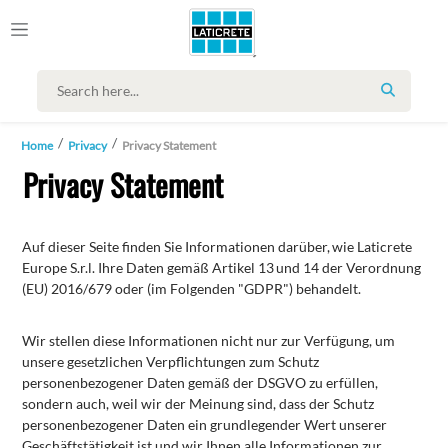
SEARCH
Home
Privacy
Privacy Statement
Privacy Statement
Auf
dieser
Seite
finden
Sie
Informationen
darüber,
wie
Laticrete
Europe
S.r.l.
Ihre
Daten
gemäß
Artikel
13
und
14
der Verordnung
(EU) 2016/679 oder (im Folgenden "GDPR") behandelt.
Wir stellen diese Informationen nicht nur zur Verfügung, um
unsere gesetzlichen Verpflichtungen zum Schutz
personenbezogener Daten gemäß der DSGVO zu erfüllen,
sondern auch, weil wir der Meinung sind, dass der Schutz
personenbezogener Daten ein grundlegender Wert unserer
Geschäftstätigkeit ist und wir Ihnen alle Informationen zur