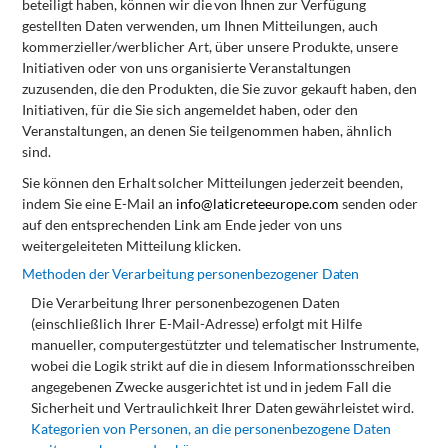
beteiligt
haben,
können
wir
die
von
Ihnen
zur
Verfügung
gestellten
Daten
verwenden,
um
Ihnen
Mitteilungen,
auch
kommerzieller/werblicher Art, über unsere Produkte, unsere
Initiativen oder von uns organisierte Veranstaltungen
zuzusenden, die den Produkten, die Sie zuvor gekauft haben, den
Initiativen, für die Sie sich angemeldet haben, oder den
Veranstaltungen, an denen Sie teilgenommen haben, ähnlich
sind.
Sie
können
den
Erhalt
solcher
Mitteilungen
jederzeit
beenden,
indem
Sie
eine
E-Mail
an
info@laticreteeurope.com
senden oder
auf den entsprechenden Link am Ende jeder von uns
weitergeleiteten Mitteilung klicken.
Methoden
der
Verarbeitung
personenbezogener
Daten
Die Verarbeitung Ihrer personenbezogenen Daten
(einschließlich Ihrer E-Mail-Adresse) erfolgt mit Hilfe
manueller, computergestützter und telematischer Instrumente,
wobei die Logik strikt auf die in diesem Informationsschreiben
angegebenen
Zwecke
ausgerichtet
ist
und
in
jedem
Fall
die
Sicherheit
und
Vertraulichkeit
Ihrer
Daten
gewährleistet
wird.
Kategorien von Personen, an die personenbezogene Daten