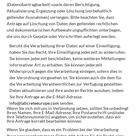
(Datenübertragbarkeit) sowie deren Berichtigung,
Aktualisierung, Ergänzung oder
Löschung (vorbehaltlich
geltender
Ausnahmen)
verlangen. Bitte
beachten Sie, dass
Anträge auf
Löschung
von Daten den geltenden rechtlichen
und dokumentarischen Aufbewahrungspflichten unterliegen,
die uns durch Gesetze oder Vorschriften auferlegt werden.
Beruht die Verarbeitung Ihrer
Daten auf einer Einwilligung,
haben Sie
das Recht, Ihre
Einwilligung jederzeit zu widerrufen.
Sie können jederzeit beschließen, keine weiteren Mitteilungen
informativer Art zu erhalten. Sie können jederzeit
Widerspruch
gegen
die
Verarbeitung
einlegen,
sofern
dies
in
der
Verordnung
vorgesehen
ist.
Sie
können
auch
die
dem
für
die Verarbeitung Verantwortlichen zur Verfügung gestellten
Daten aktualisieren und Ihre anderen Rechte ausüben, indem
Sie Ihre Anfrage an die E-Mail-Adresse
info@laticreteeurope.com
senden.
Wenn
Sie
sich
mit
uns
in
Verbindung
setzen,
sollten
Sie
unbedingt
Ihren
Namen,
Ihre
E-Mail-Adresse,
Ihre
Postanschrift und/oder
Ihre Telefonnummer(n) angeben, um sicherzustellen, dass wir
Ihre Anfrage korrekt bearbeiten können.
Wenn
Sie
glauben,
dass
es
ein
Problem
bei
der
Verarbeitung
Ihrer
personenbezogenen
Daten
gibt,
haben
Sie
das
Recht, eine