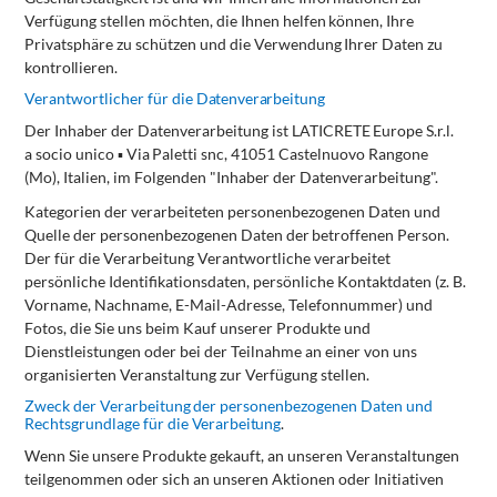
Verfügung
stellen
möchten,
die
Ihnen
helfen
können,
Ihre
Privatsphäre
zu
schützen
und
die
Verwendung
Ihrer
Daten
zu
kontrollieren.
Verantwortlicher
für
die
Datenverarbeitung
Der
Inhaber
der
Datenverarbeitung
ist
LATICRETE
Europe
S.r.l.
a
socio
unico
▪
Via
Paletti
snc,
41051
Castelnuovo Rangone
(Mo), Italien, im Folgenden "Inhaber der Datenverarbeitung".
Kategorien
der
verarbeiteten
personenbezogenen
Daten
und
Quelle
der
personenbezogenen
Daten
der
betroffenen
Person.
Der für die Verarbeitung Verantwortliche verarbeitet
persönliche Identifikationsdaten, persönliche Kontaktdaten (z. B.
Vorname, Nachname, E-Mail-Adresse, Telefonnummer) und
Fotos, die Sie uns beim Kauf unserer Produkte und
Dienstleistungen oder bei der Teilnahme an einer von uns
organisierten Veranstaltung zur Verfügung stellen.
Zweck
der
Verarbeitung
der
personenbezogenen
Daten
und
Rechtsgrundlage
für
die
Verarbeitung
.
Wenn Sie unsere Produkte gekauft, an unseren Veranstaltungen
teilgenommen oder sich an unseren Aktionen oder Initiativen