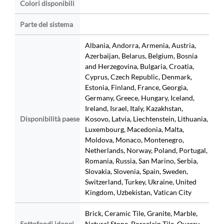
Colori disponibili
Parte del sistema
Albania, Andorra, Armenia, Austria,
Azerbaijan, Belarus, Belgium, Bosnia
and Herzegovina, Bulgaria, Croatia,
Cyprus, Czech Republic, Denmark,
Estonia, Finland, France, Georgia,
Germany, Greece, Hungary, Iceland,
Ireland, Israel, Italy, Kazakhstan,
Disponibilità paese
Kosovo, Latvia, Liechtenstein, Lithuania,
Luxembourg, Macedonia, Malta,
Moldova, Monaco, Montenegro,
Netherlands, Norway, Poland, Portugal,
Romania, Russia, San Marino, Serbia,
Slovakia, Slovenia, Spain, Sweden,
Switzerland, Turkey, Ukraine, United
Kingdom, Uzbekistan, Vatican City
Brick, Ceramic Tile, Granite, Marble,
Sottofondi idonei
Natural Stone, Porcelain Tile, Quarry