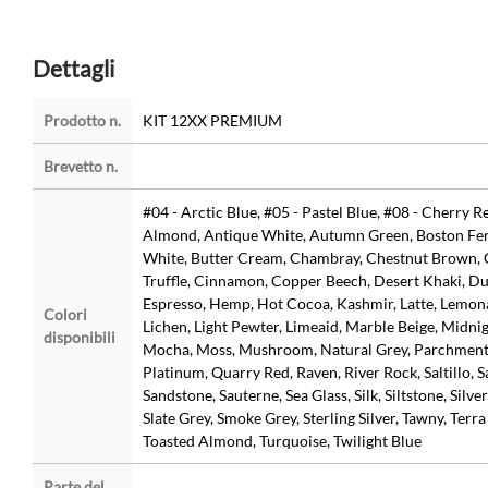
Dettagli
Prodotto n.
KIT 12XX PREMIUM
Brevetto n.
#04 - Arctic Blue, #05 - Pastel Blue, #08 - Cherry R
Almond, Antique White, Autumn Green, Boston Fer
White, Butter Cream, Chambray, Chestnut Brown, 
Truffle, Cinnamon, Copper Beech, Desert Khaki, Du
Espresso, Hemp, Hot Cocoa, Kashmir, Latte, Lemon
Colori
Lichen, Light Pewter, Limeaid, Marble Beige, Midnig
disponibili
Mocha, Moss, Mushroom, Natural Grey, Parchment
Platinum, Quarry Red, Raven, River Rock, Saltillo, S
Sandstone, Sauterne, Sea Glass, Silk, Siltstone, Silv
Slate Grey, Smoke Grey, Sterling Silver, Tawny, Terra
Toasted Almond, Turquoise, Twilight Blue
Parte del