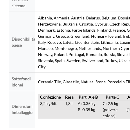
sistema
Albania, Armenia, Austria, Belarus, Belgium, Bosni
Herzegovina, Bulgaria, Croatia, Cyprus, Czech Repu
Denmark, Estonia, Faroe Islands, Finland, France, G
Germany, Greece, Greenland, Hungary, Iceland, Irela
Disponibilità
Italy, Kosovo, Latvia, Liechtenstein, Lithuania, Lux
paese
Monaco, Montenegro, Netherlands, Northern Cypr
Norway, Poland, Portugal, Romania, Russia, Slovaki
Slovenia, Spain, Sweden, Switzerland, Turkey, Ukrai
City
Sottofondi
Ceramic Tile, Glass tile, Natural Stone, Porcelain Ti
idonei
Confezione
Resa
Parti A e B
Parte C
A
3,2 kg/kit
1,8 L
A: 0.35 kg
C: 2.5 kg
Dimensioni
B: 0.35 kg
(polvere
(
imballaggio
colore)